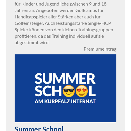
für Kinder und Jugendliche zwischen 9 und 18
Jahren an. Angeboten werden Golfcamps für
Handicapspieler aller Stärken aber auch für
Golfeinsteiger. Auch leistungsstarke Single-HCP
Spieler können von den kleinen Trainingsgruppen
profitieren, da das Training individuell auf sie
abgestimmt wird.
Premiumeintrag
Summer School