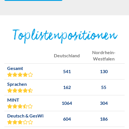
Toplistenpositionen
Nordrhein-
Deutschland
Westfalen
Gesamt
541
130
Sprachen
162
55
MINT
1064
304
Deutsch & GesWi
604
186