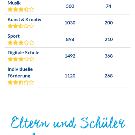
Musik
500
74
Kunst & Kreativ
1030
200
Sport
898
210
Digitale Schule
1492
368
Individuelle
Förderung
1120
268
Eltern und Schüler