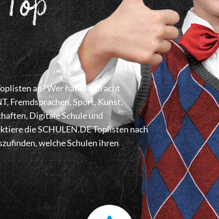
 Top
listen an? Wer hat in den acht
 Fremdsprachen, Sport, Kunst,
haften, Digitale Schule und
lektiere die SCHULEN.DE Toplisten nach
zufinden, welche Schulen ihren