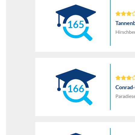
165
Tannen
Hirschber
166
Conrad
Paradies