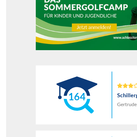
164
Schille
Gertrude