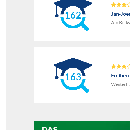
162
Jan-Joe
Am Bollw
163
Freiher
Westerho