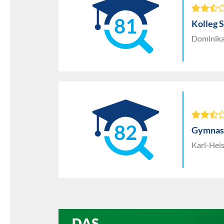
81
Kolleg 
Dominika
82
Gymnasi
Karl-Hei