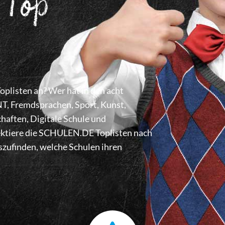
 Top
listen an? Wer hat in den acht
 Fremdsprachen, Sport, Kunst,
haften, Digitale Schule und
lektiere die SCHULEN.DE Toplisten nach
zufinden, welche Schulen ihren