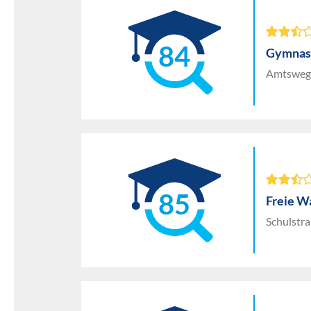
84
Gymnas
Amtsweg 
85
Freie W
Schulstr