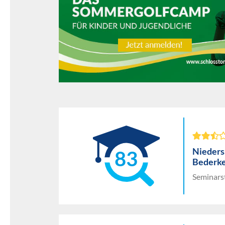
Nieders
83
Bederk
Seminars