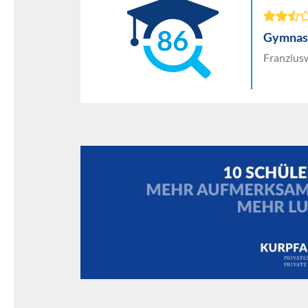
86
Gymnas
Franzius