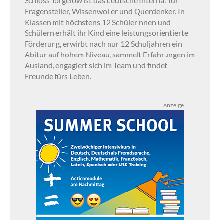
Schloss Torgelow ist das deutsche Internat für
Fragensteller, Wissenwoller und Querdenker. In
Klassen mit höchstens 12 Schülerinnen und
Schülern erhält ihr Kind eine leistungsorientierte
Förderung, erwirbt nach nur 12 Schuljahren ein
Abitur auf hohem Niveau, sammelt Erfahrungen im
Ausland, engagiert sich im Team und findet
Freunde fürs Leben.
Anzeige