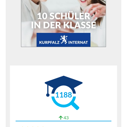
1188
43