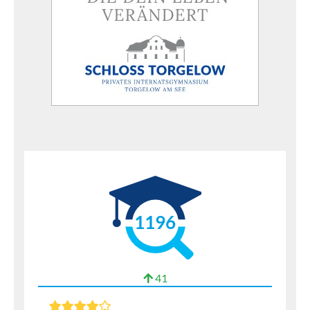
1196
41