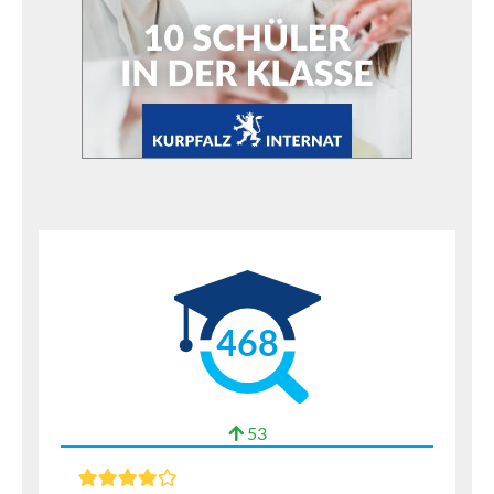
468
53