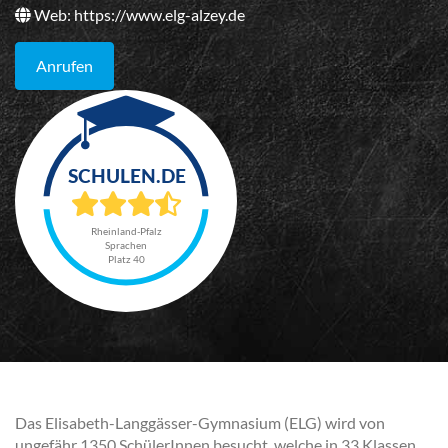
Web:
https://www.elg-alzey.de
Anrufen
Rheinland-Pfalz
Sprachen
Platz 40
Das Elisabeth-Langgässer-Gymnasium (ELG) wird von
ungefähr 1350 SchülerInnen besucht, welche in 33 Klassen