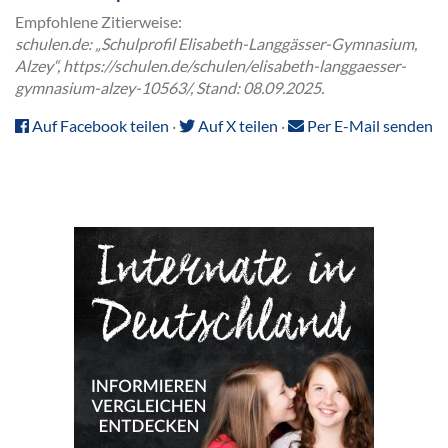
Empfohlene Zitierweise:
schulen.de: „Schulprofil Elisabeth-Langgässer-Gymnasium,
Alzey“, https://schulen.de/schulen/elisabeth-langgaesser-
gymnasium-alzey-10563/, Stand: 08.09.2025.
Auf Facebook teilen
·
Auf X teilen
·
Per E-Mail senden