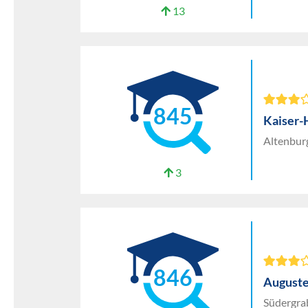
13
845
Kaiser-
Altenbur
3
846
Auguste
Südergra