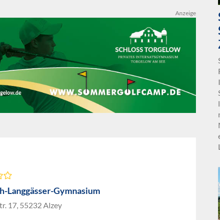
Anzeige
th-Langgässer-Gymnasium
r. 17, 55232 Alzey