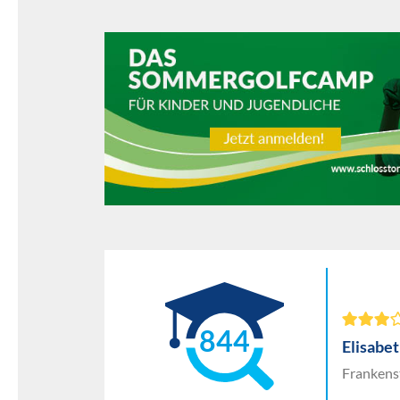
844
Elisabe
Frankenst