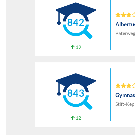
842
Albert
Paterweg
19
843
Gymnasi
Stift-Ke
12