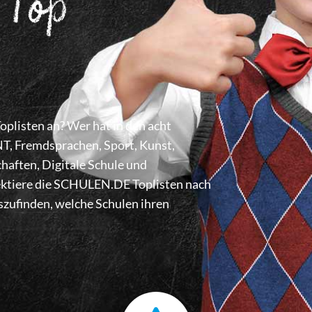
 Top
listen an? Wer hat in den acht
 Fremdsprachen, Sport, Kunst,
haften, Digitale Schule und
lektiere die SCHULEN.DE Toplisten nach
zufinden, welche Schulen ihren