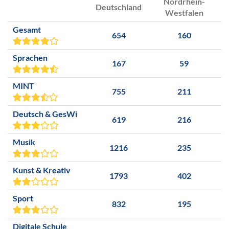
Nordrhein-
Deutschland
Westfalen
Gesamt
654
160
Sprachen
167
59
MINT
755
211
Deutsch & GesWi
619
216
Musik
1216
235
Kunst & Kreativ
1793
402
Sport
832
195
Digitale Schule