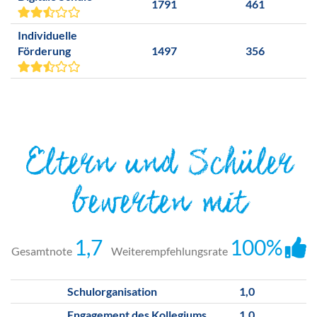
1791
461
Individuelle
Förderung
1497
356
Eltern und Schüler
bewerten mit
1,7
100%
Gesamtnote
Weiterempfehlungsrate
Schulorganisation
1,0
Engagement des Kollegiums
1,0