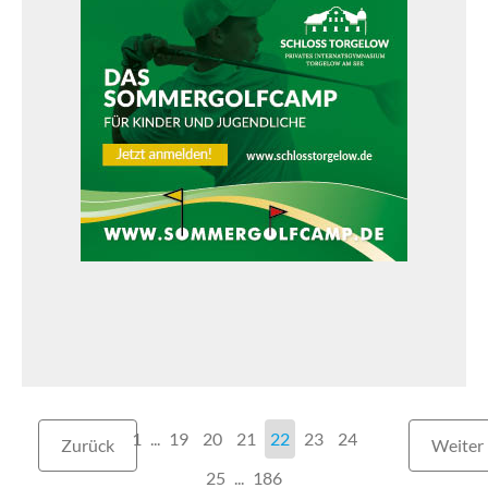
1
...
19
20
21
22
23
24
Zurück
Weiter
25
186