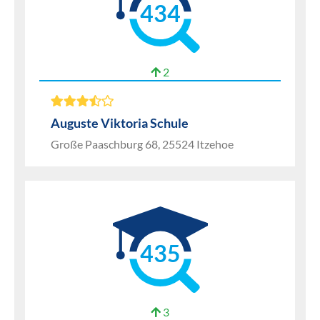
434
2
Auguste Viktoria Schule
Große Paaschburg 68, 25524 Itzehoe
435
3