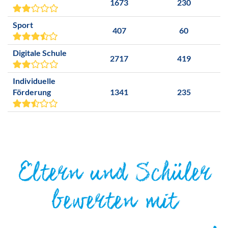
1673
230
Sport
407
60
Digitale Schule
2717
419
Individuelle
Förderung
1341
235
Eltern und Schüler
bewerten mit