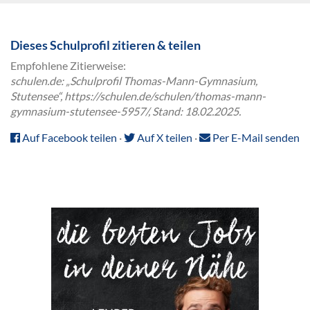
Dieses Schulprofil zitieren & teilen
Empfohlene Zitierweise:
schulen.de: „Schulprofil Thomas-Mann-Gymnasium,
Stutensee“, https://schulen.de/schulen/thomas-mann-
gymnasium-stutensee-5957/, Stand: 18.02.2025.
Auf Facebook teilen
·
Auf X teilen
·
Per E-Mail senden