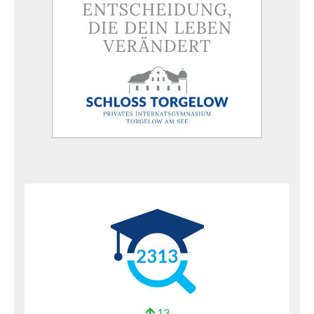
2313
13