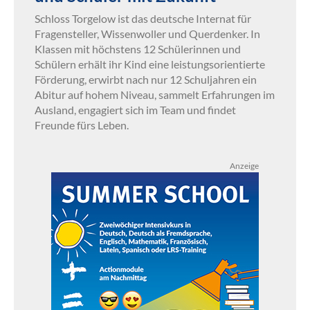
Schloss Torgelow ist das deutsche Internat für
Fragensteller, Wissenwoller und Querdenker. In
Klassen mit höchstens 12 Schülerinnen und
Schülern erhält ihr Kind eine leistungsorientierte
Förderung, erwirbt nach nur 12 Schuljahren ein
Abitur auf hohem Niveau, sammelt Erfahrungen im
Ausland, engagiert sich im Team und findet
Freunde fürs Leben.
Anzeige