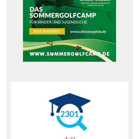
2301
27