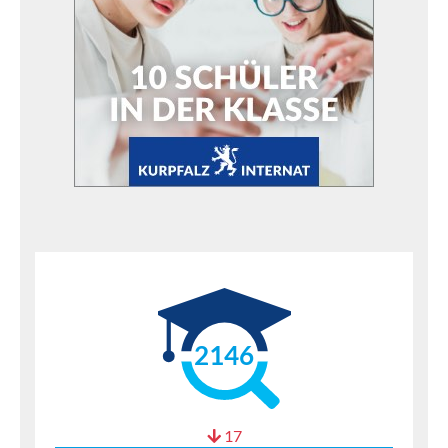
2146
17