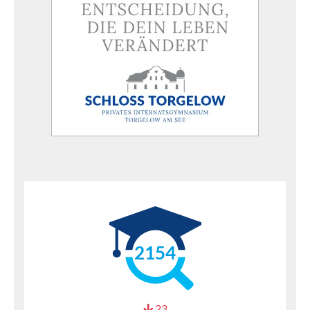
2154
23