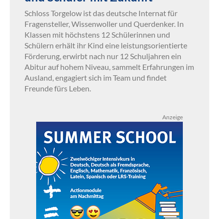
Schloss Torgelow ist das deutsche Internat für
Fragensteller, Wissenwoller und Querdenker. In
Klassen mit höchstens 12 Schülerinnen und
Schülern erhält ihr Kind eine leistungsorientierte
Förderung, erwirbt nach nur 12 Schuljahren ein
Abitur auf hohem Niveau, sammelt Erfahrungen im
Ausland, engagiert sich im Team und findet
Freunde fürs Leben.
Anzeige