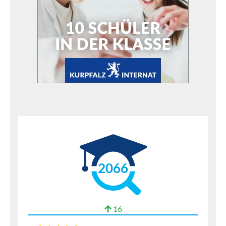
2066
16