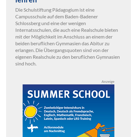
Die Schulstiftung Pädagogium ist eine
Campusschule auf dem Baden-Badener
Schlossberg und eine der wenigen
Internatsschulen, die auch eine Realschule bieten
mit der Möglichkeit im Anschluss an einem der
beiden beruflichen Gymmasien das Abitur zu
erlangen. Die Übergangsquoten sind von der
eigenen Realschule zu den beruflichen Gymnasien
sind hoch.
Anzeige