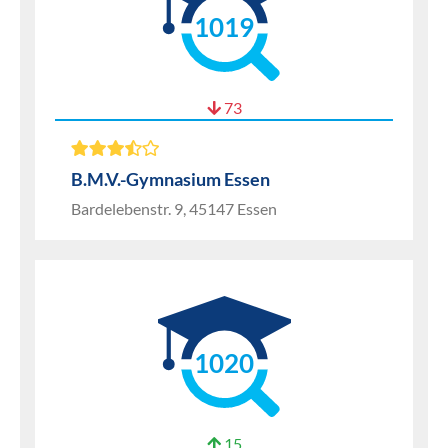
1019
73
B.M.V.-Gymnasium Essen
Bardelebenstr. 9, 45147 Essen
1020
15