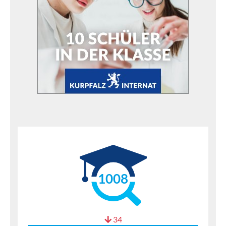
1008
34