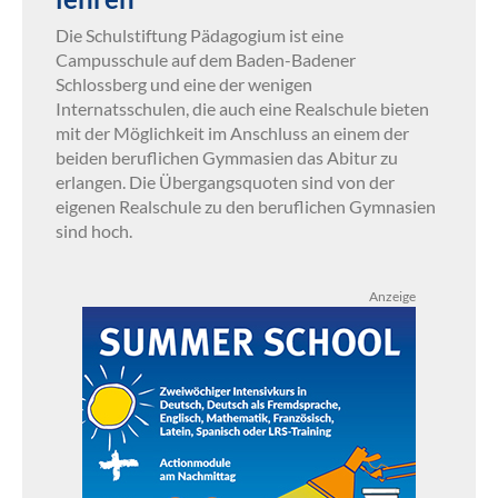
Die Schulstiftung Pädagogium ist eine
Campusschule auf dem Baden-Badener
Schlossberg und eine der wenigen
Internatsschulen, die auch eine Realschule bieten
mit der Möglichkeit im Anschluss an einem der
beiden beruflichen Gymmasien das Abitur zu
erlangen. Die Übergangsquoten sind von der
eigenen Realschule zu den beruflichen Gymnasien
sind hoch.
Anzeige