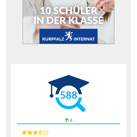
588
4