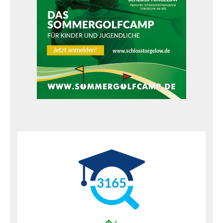
3165
6