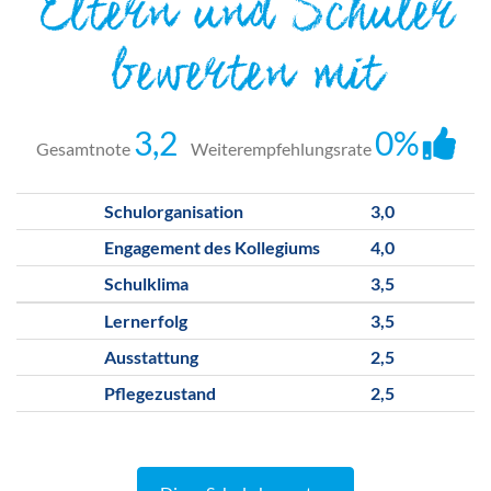
Eltern und Schüler
bewerten mit
3,2
0%
Gesamtnote
Weiterempfehlungsrate
Schulorganisation
3,0
Engagement des Kollegiums
4,0
Schulklima
3,5
Lernerfolg
3,5
Ausstattung
2,5
Pflegezustand
2,5