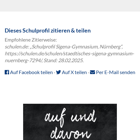
Dieses Schulprofil zitieren & teilen
Empfohlene Zitierweise:
schulen.de: „Schulprofil Sigena-Gymnasium, Nürnberg“,
https://schulen.de/schulen/staedtisches-sigena-gymnasium-
nuernberg-7294/, Stand: 28.02.2025.
Auf Facebook teilen
·
Auf X teilen
·
Per E-Mail senden