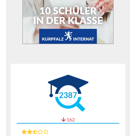
2387
162