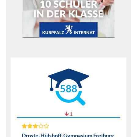
588
1
Droste-Hülshoff-Gymnasium Freiburg