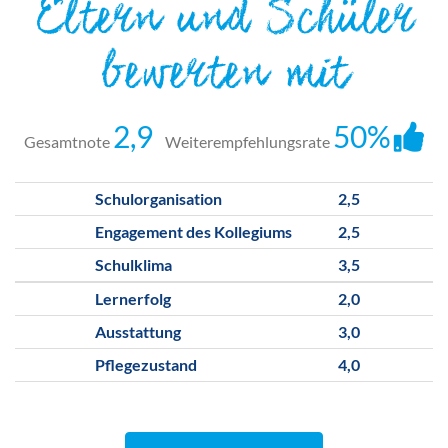
Eltern und Schüler
bewerten mit
2,9
50%
Gesamtnote
Weiterempfehlungsrate
Schulorganisation
2,5
Engagement des Kollegiums
2,5
Schulklima
3,5
Lernerfolg
2,0
Ausstattung
3,0
Pflegezustand
4,0