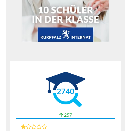
2740
257