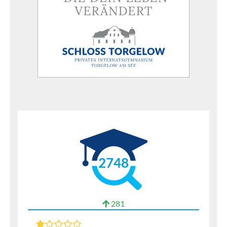
2748
281