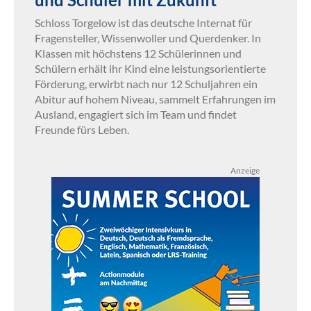
Schloss Torgelow ist das deutsche Internat für
Fragensteller, Wissenwoller und Querdenker. In
Klassen mit höchstens 12 Schülerinnen und
Schülern erhält ihr Kind eine leistungsorientierte
Förderung, erwirbt nach nur 12 Schuljahren ein
Abitur auf hohem Niveau, sammelt Erfahrungen im
Ausland, engagiert sich im Team und findet
Freunde fürs Leben.
Anzeige