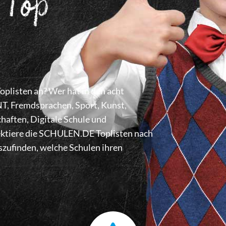
 Top
listen an? Wer hat in den acht
 Fremdsprachen, Sport, Kunst,
haften, Digitale Schule und
lektiere die SCHULEN.DE Toplisten nach
zufinden, welche Schulen ihren