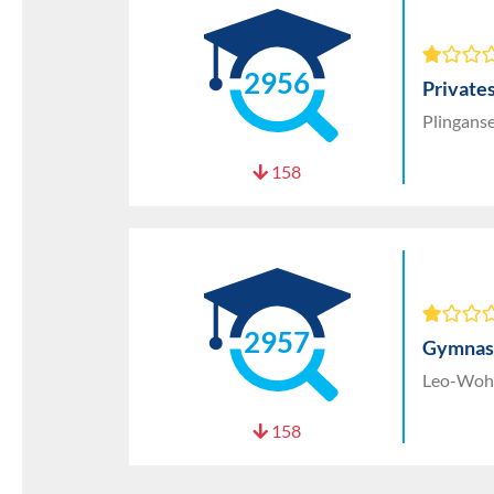
2956
Private
Plingans
158
2957
Gymnas
Leo-Wohl
158