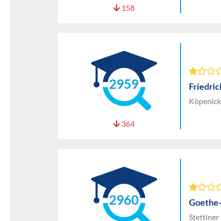
158
2959
Friedri
Köpenick
364
2960
Goethe
Stettine