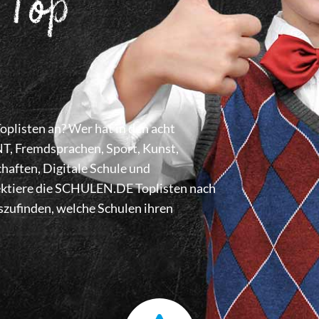
 Top
listen an? Wer hat in den acht
 Fremdsprachen, Sport, Kunst,
haften, Digitale Schule und
lektiere die SCHULEN.DE Toplisten nach
zufinden, welche Schulen ihren