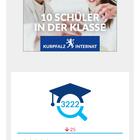
3222
25