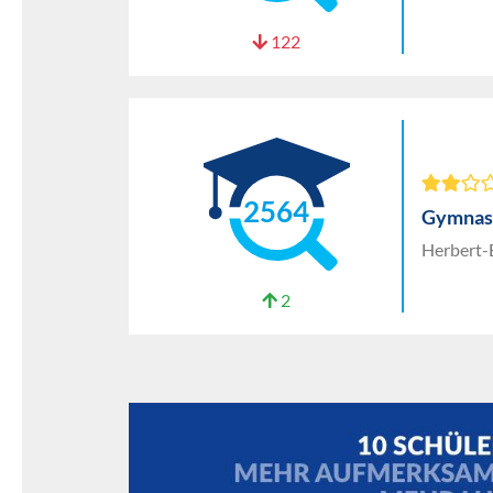
122
2564
Gymnas
Herbert-
2