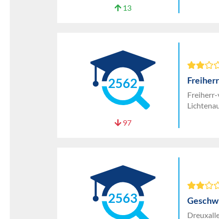
13
Freiher
2562
Freiherr
Lichtena
97
2563
Geschwi
Dreuxall