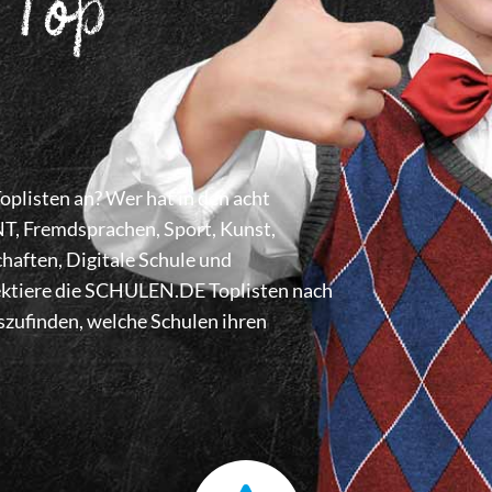
 Top
listen an? Wer hat in den acht
 Fremdsprachen, Sport, Kunst,
haften, Digitale Schule und
lektiere die SCHULEN.DE Toplisten nach
zufinden, welche Schulen ihren