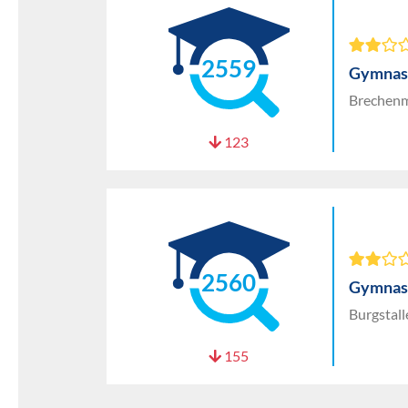
2559
Gymnas
Brechenm
123
2560
Gymnas
Burgstal
155