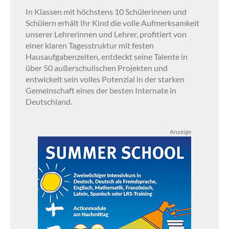
In Klassen mit höchstens 10 Schülerinnen und
Schülern erhält Ihr Kind die volle Aufmerksamkeit
unserer Lehrerinnen und Lehrer, profitiert von
einer klaren Tagesstruktur mit festen
Hausaufgabenzeiten, entdeckt seine Talente in
über 50 außerschulischen Projekten und
entwickelt sein volles Potenzial in der starken
Gemeinschaft eines der besten Internate in
Deutschland.
Anzeige