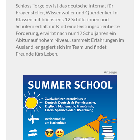
Schloss Torgelow ist das deutsche Internat für
Fragensteller, Wissenwoller und Querdenker. In
Klassen mit höchstens 12 Schülerinnen und
Schülern erhält ihr Kind eine leistungsorientierte
Förderung, erwirbt nach nur 12 Schuljahren ein
Abitur auf hohem Niveau, sammelt Erfahrungen im
Ausland, engagiert sich im Team und findet
Freunde fürs Leben.
Anzeige