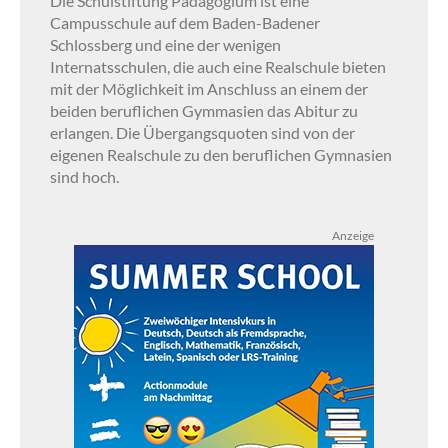
Die Schulstiftung Pädagogium ist eine
Campusschule auf dem Baden-Badener
Schlossberg und eine der wenigen
Internatsschulen, die auch eine Realschule bieten
mit der Möglichkeit im Anschluss an einem der
beiden beruflichen Gymmasien das Abitur zu
erlangen. Die Übergangsquoten sind von der
eigenen Realschule zu den beruflichen Gymnasien
sind hoch.
Anzeige