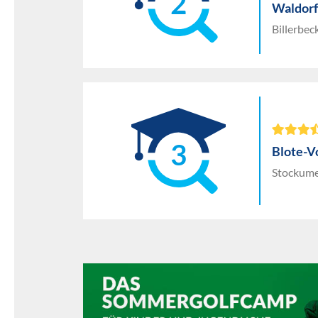
2
Waldorf
Billerbec
3
Blote-V
Stockume