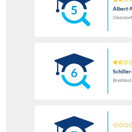
5
Albert
Oberdorf
6
Schille
Breddestr