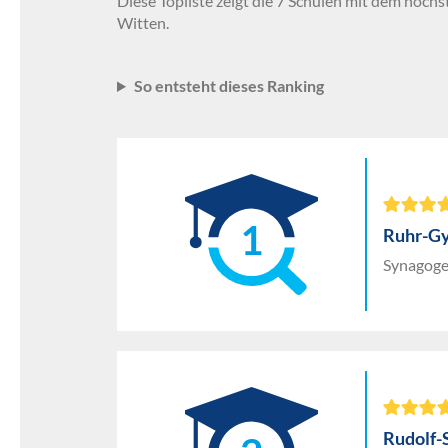
Diese Topliste zeigt die 7 Schulen mit dem höchs
Witten.
So entsteht dieses Ranking
1
Ruhr-G
Synagoge
Rudolf-