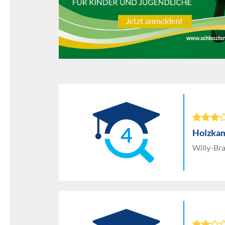
4
Holzka
Willy-Bra