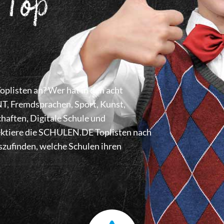
 Top
listen an? Wer hat in den acht
 Fremdsprachen, Sport, Kunst,
haften, Digitale Schule und
lektiere die SCHULEN.DE Toplisten nach
zufinden, welche Schulen ihren