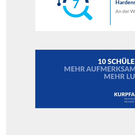
7
Hardens
An der W