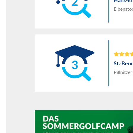
2
Hans-E
Eibensto
3
St.-Ben
Pillnitze