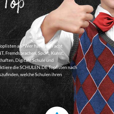
 Top
listen an? Wer hat in den acht
 Fremdsprachen, Sport, Kunst,
haften, Digitale Schule und
lektiere die SCHULEN.DE Toplisten nach
zufinden, welche Schulen ihren