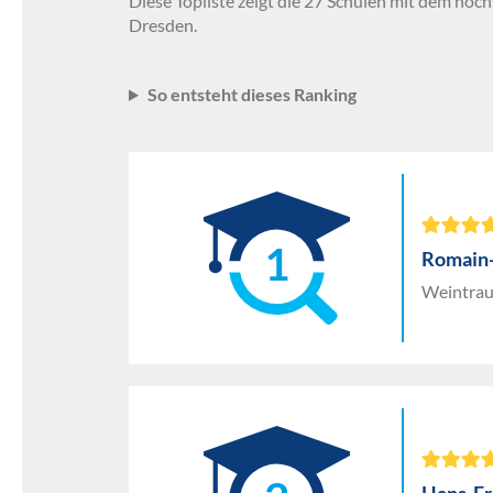
Diese Topliste zeigt die 27 Schulen mit dem höc
Dresden.
So entsteht dieses Ranking
1
Romain
Weintrau