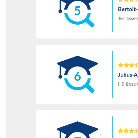
5
Bertolt
Terrasse
6
Julius-
Hülßestr