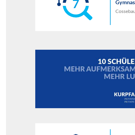
7
Gymnas
Cossebau