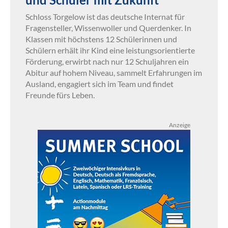
Schloss Torgelow ist das deutsche Internat für
Fragensteller, Wissenwoller und Querdenker. In
Klassen mit höchstens 12 Schülerinnen und
Schülern erhält ihr Kind eine leistungsorientierte
Förderung, erwirbt nach nur 12 Schuljahren ein
Abitur auf hohem Niveau, sammelt Erfahrungen im
Ausland, engagiert sich im Team und findet
Freunde fürs Leben.
Anzeige