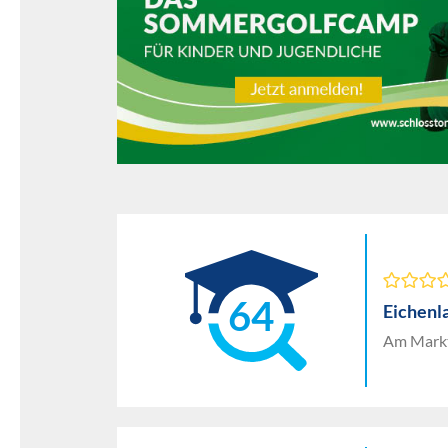
64
Eichenl
Am Markt