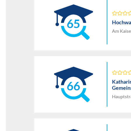
65
Hochwa
Am Kaise
Kathari
66
Gemeins
Hauptstr