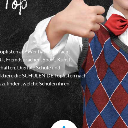
 Top
listen an? Wer hat in den acht
 Fremdsprachen, Sport, Kunst,
haften, Digitale Schule und
lektiere die SCHULEN.DE Toplisten nach
zufinden, welche Schulen ihren