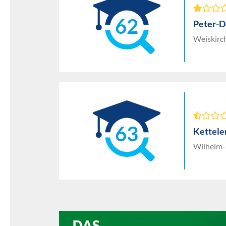
62
Peter-D
Weiskirc
63
Kettele
Wilhelm-