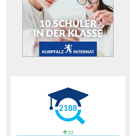
2188
22