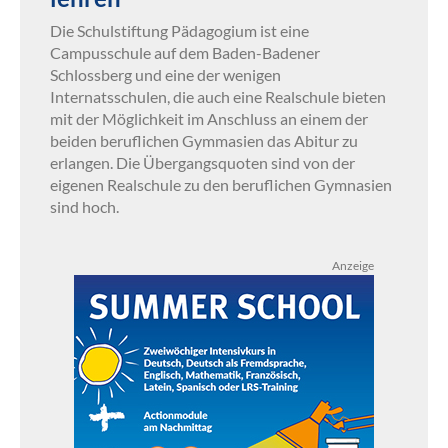
Die Schulstiftung Pädagogium ist eine
Campusschule auf dem Baden-Badener
Schlossberg und eine der wenigen
Internatsschulen, die auch eine Realschule bieten
mit der Möglichkeit im Anschluss an einem der
beiden beruflichen Gymmasien das Abitur zu
erlangen. Die Übergangsquoten sind von der
eigenen Realschule zu den beruflichen Gymnasien
sind hoch.
Anzeige