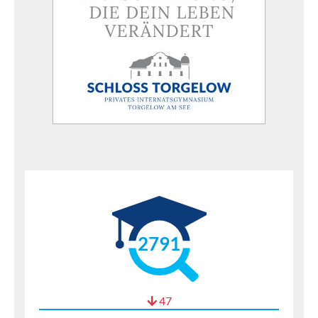
2791
47