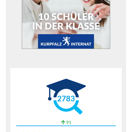
2783
91