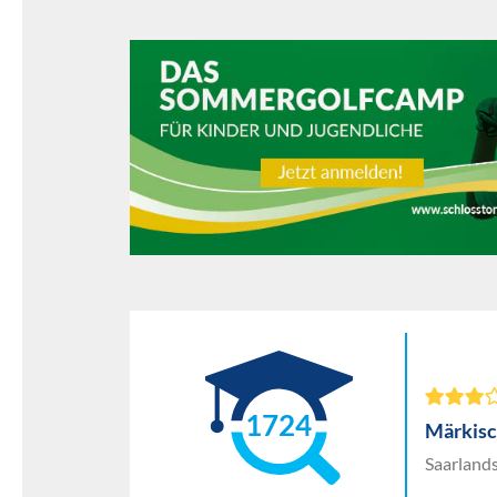
1724
Märkis
Saarland