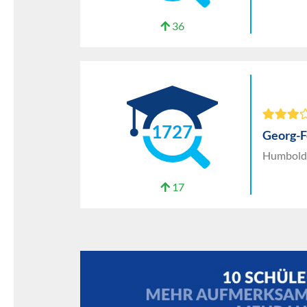
36
1727
Georg-F
Humboldt
17