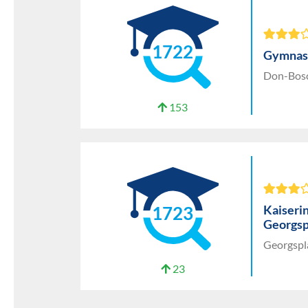
1722
Gymnas
Don-Bosc
153
Kaiseri
1723
Georgsp
Georgspl
23