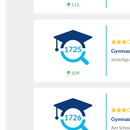
111
1725
Gymnasi
Schloßgr
109
1726
Gymnas
Am Schei