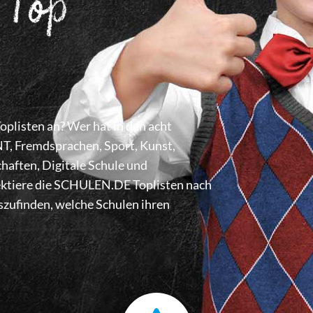
 Top
listen an? Wer hat in den acht
 Fremdsprachen, Sport, Kunst,
haften, Digitale Schule und
lektiere die SCHULEN.DE Toplisten nach
zufinden, welche Schulen ihren