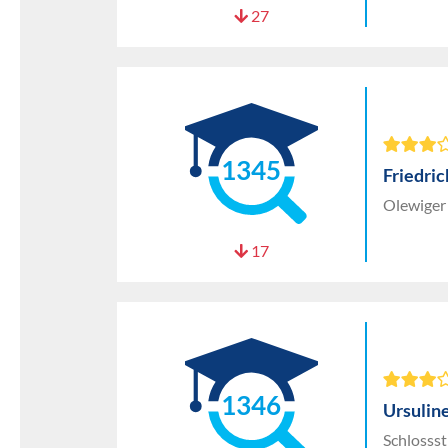
27
1345
Friedri
Olewiger 
17
1346
Ursulin
Schlosss