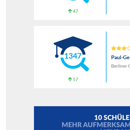
47
1347
Paul-Ge
Berliner
57