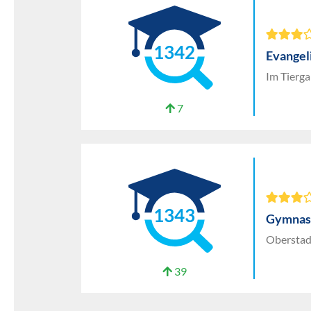
1342
Evangel
Im Tierga
7
1343
Gymnas
Oberstad
39