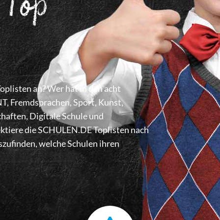
 Top
listen an? Wer hat in den acht
 Fremdsprachen, Sport, Kunst,
haften, Digitale Schule und
lektiere die SCHULEN.DE Toplisten nach
zufinden, welche Schulen ihren