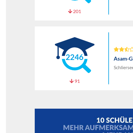
201
2246
Asam-G
Schlierse
91