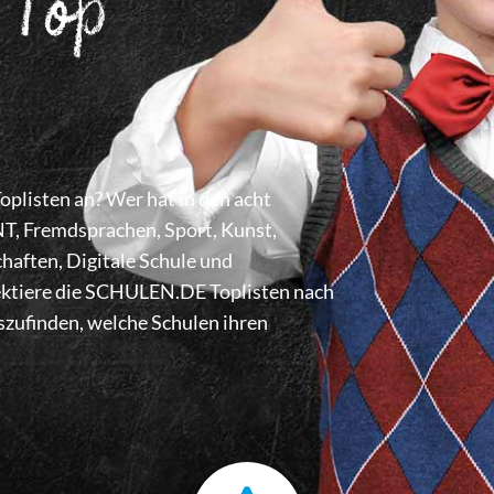
 Top
listen an? Wer hat in den acht
 Fremdsprachen, Sport, Kunst,
haften, Digitale Schule und
lektiere die SCHULEN.DE Toplisten nach
zufinden, welche Schulen ihren