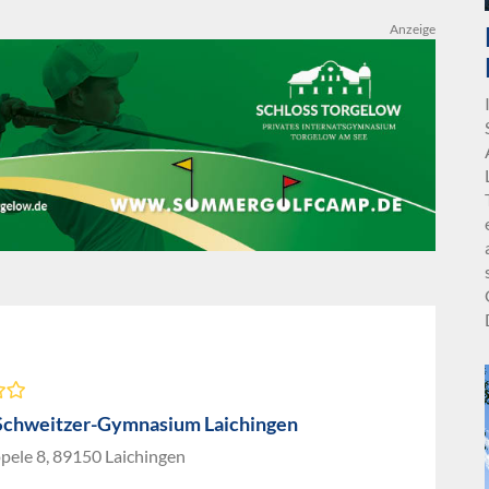
Anzeige
Schweitzer-Gymnasium Laichingen
pele 8, 89150 Laichingen