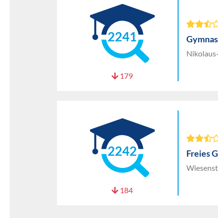
2241
Gymnasi
Nikolaus-
179
2242
Freies 
Wiesenst
184