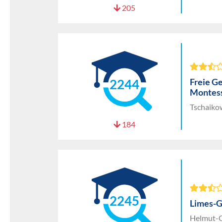
205
Freie G
2244
Montess
Tschaikow
184
2245
Limes-
Helmut-G