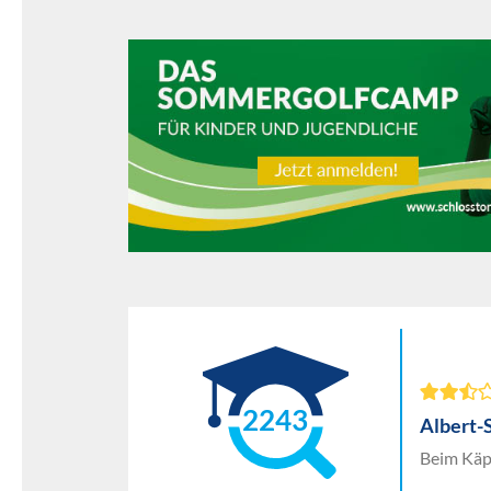
2243
Albert-
Beim Käp