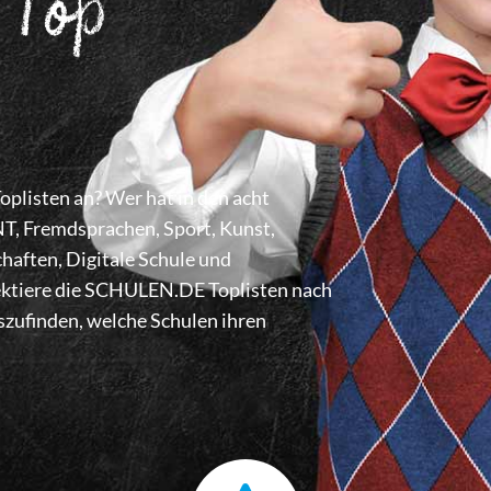
 Top
listen an? Wer hat in den acht
 Fremdsprachen, Sport, Kunst,
haften, Digitale Schule und
lektiere die SCHULEN.DE Toplisten nach
zufinden, welche Schulen ihren