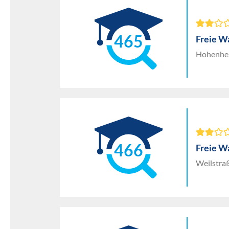
465
Freie W
Hohenhei
466
Freie W
Weilstra