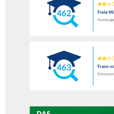
462
Freie W
Hurdnage
463
Franz-v
Klostera