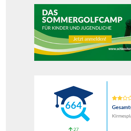
664
Gesamt
Kirmespl
27