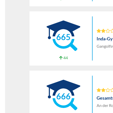
665
Inda-G
Gangolfs
44
666
Gesamt
An der R