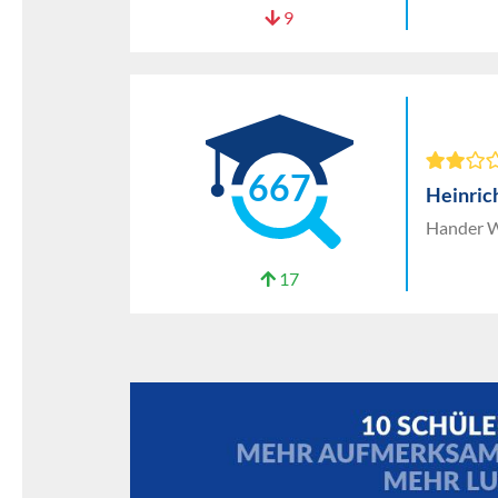
9
667
Heinric
Hander W
17