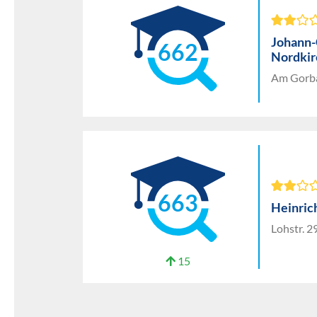
Johann-
662
Nordkir
Am Gorba
663
Heinri
Lohstr. 
15