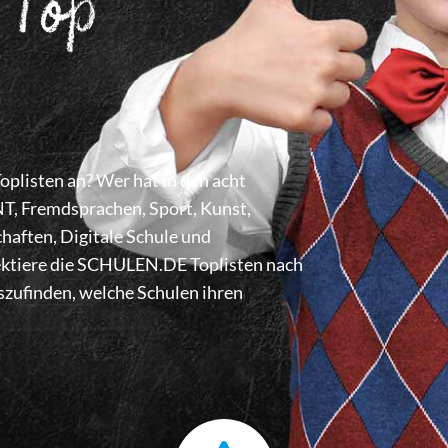
 Top
listen an? Wer hat in den acht
 Fremdsprachen, Sport, Kunst,
haften, Digitale Schule und
lektiere die SCHULEN.DE Toplisten nach
zufinden, welche Schulen ihren