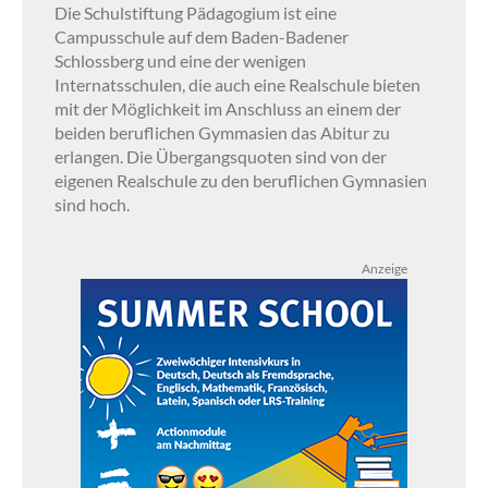
Die Schulstiftung Pädagogium ist eine
Campusschule auf dem Baden-Badener
Schlossberg und eine der wenigen
Internatsschulen, die auch eine Realschule bieten
mit der Möglichkeit im Anschluss an einem der
beiden beruflichen Gymmasien das Abitur zu
erlangen. Die Übergangsquoten sind von der
eigenen Realschule zu den beruflichen Gymnasien
sind hoch.
Anzeige