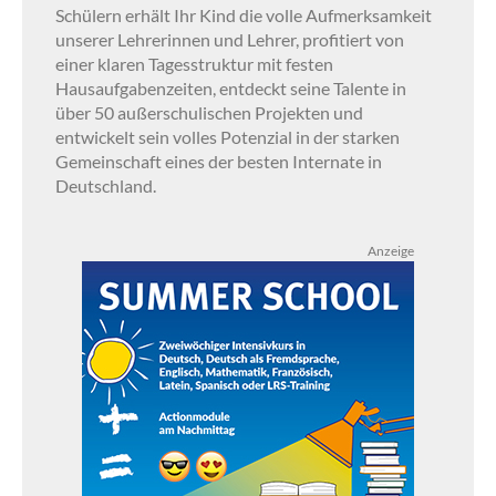
Schülern erhält Ihr Kind die volle Aufmerksamkeit
unserer Lehrerinnen und Lehrer, profitiert von
einer klaren Tagesstruktur mit festen
Hausaufgabenzeiten, entdeckt seine Talente in
über 50 außerschulischen Projekten und
entwickelt sein volles Potenzial in der starken
Gemeinschaft eines der besten Internate in
Deutschland.
Anzeige