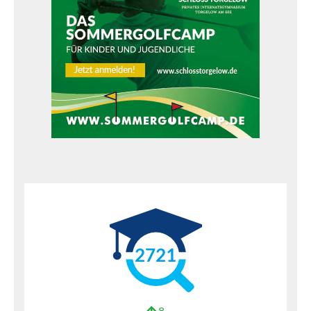
2721
8