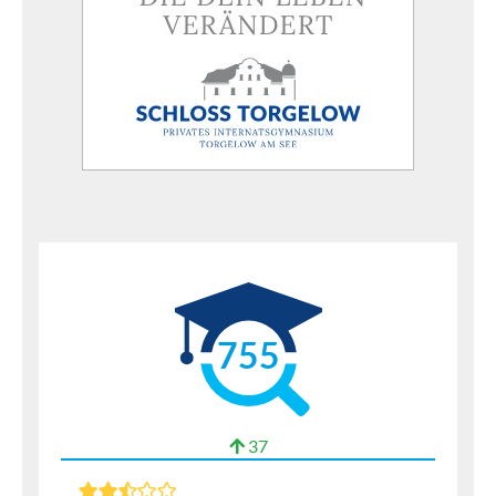
755
37