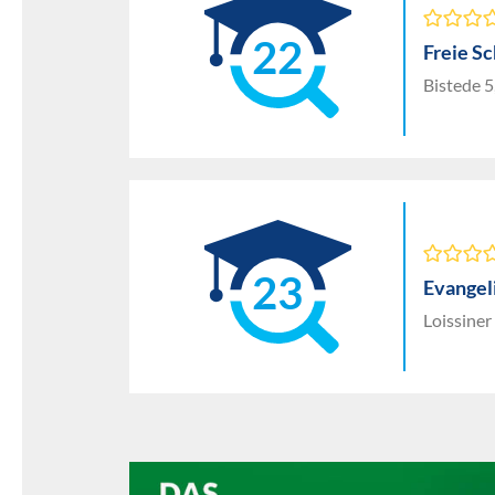
22
Freie S
Bistede 
23
Evangel
Loissine