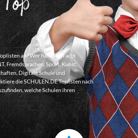
 Top
listen an? Wer hat in den acht
 Fremdsprachen, Sport, Kunst,
haften, Digitale Schule und
lektiere die SCHULEN.DE Toplisten nach
zufinden, welche Schulen ihren