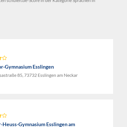
ten schulen.de-Score in der Kategorie Sprachen in
or-Gymnasium Esslingen
sastraße 85, 73732 Esslingen am Neckar
-Heuss-Gymnasium Esslingen am