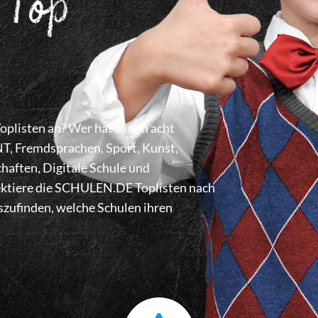
 Top
listen an? Wer hat in den acht
 Fremdsprachen, Sport, Kunst,
haften, Digitale Schule und
lektiere die SCHULEN.DE Toplisten nach
zufinden, welche Schulen ihren