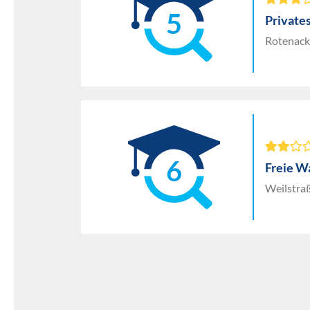
5
Private
Rotenack
6
Freie W
Weilstra