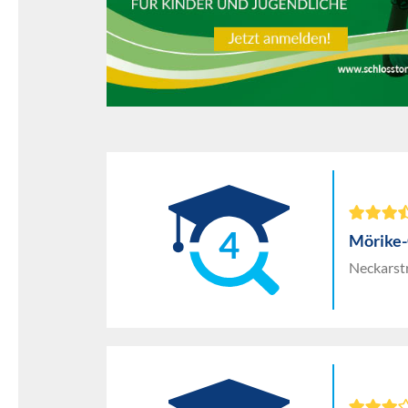
4
Mörike-
Neckarst