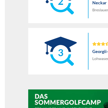
2
Neckar
Breslauer
3
Georgi
Lohwasen