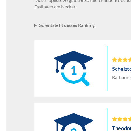
Diese Topliste zeigt die 6 Schulen mit dem höchs
Esslingen am Neckar.
So entsteht dieses Ranking
1
Schelzt
Barbaros
Theodor