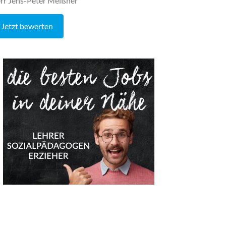
rr Jens-Peter Meißner
Jetzt bewerten