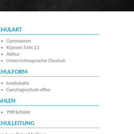
CHULART
Gymnasium
Klassen 5 bis 13
Abitur
Unterrichtssprache: Deutsch
CHULFORM
koedukativ
Ganztagsschule offen
AHLEN
998 Schüler
CHULLEITUNG