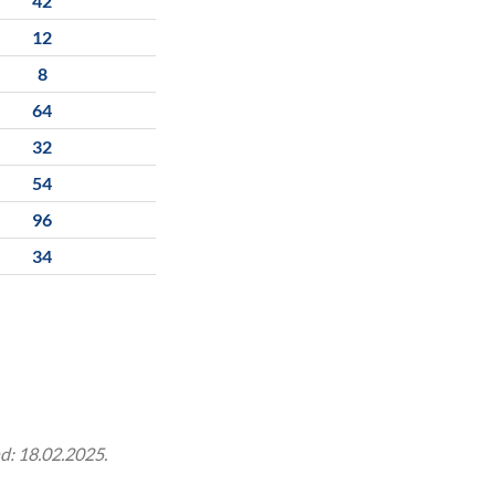
42
12
8
64
32
54
96
34
nd: 18.02.2025.