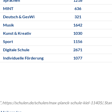
Sprachen
1216
MINT
636
Deutsch & GesWi
321
Musik
1642
Kunst & Kreativ
1030
Sport
1156
Digitale Schule
2671
Individuelle Förderung
1077
l“, https://schulen.de/schulen/max-planck-schule-kiel-11405/, Sta