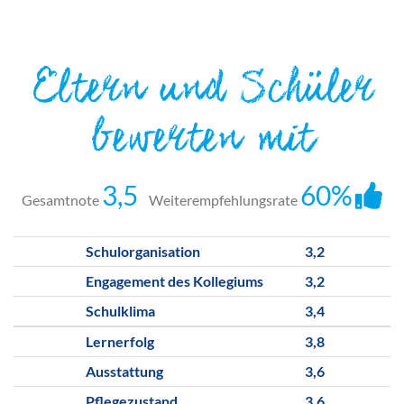
Eltern und Schüler
bewerten mit
3,5
60%
Gesamtnote
Weiterempfehlungsrate
Schulorganisation
3,2
Engagement des Kollegiums
3,2
Schulklima
3,4
Lernerfolg
3,8
Ausstattung
3,6
Pflegezustand
3,6