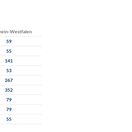
hein-Westfalen
59
55
141
53
267
352
79
79
55