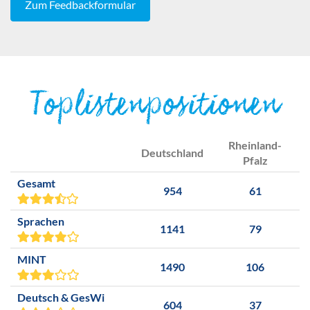
Zum Feedbackformular
Toplistenpositionen
Rheinland-
Deutschland
Pfalz
Gesamt
954
61
Sprachen
1141
79
MINT
1490
106
Deutsch & GesWi
604
37