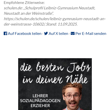
Empfohlene Zitierweise:
schulen.de: „Schulprofil Leibniz-Gymnasium Neustadt,
Neustadt an der Weinstraße“,
https://schulen.de/schulen/leibniz-gymnasium-neustadt-an-
der-weinstrasse-10602/, Stand: 11.09.2025.
Auf Facebook teilen
·
Auf X teilen
·
Per E-Mail senden