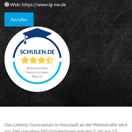
Web:
https://www.lg-nw.de
Anrufen
Rheinland-Pfalz
Deutsch & Geswi
Platz 37
Das Leibniz-Gymnasium in Neustadt an der Weinstraße wird
zur Zeit von etwa 950 SchülerInnen von der 5. bis zur 13.